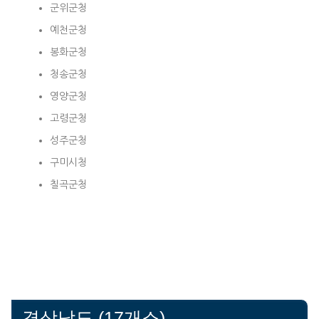
군위군청
예천군청
봉화군청
청송군청
영양군청
고령군청
성주군청
구미시청
칠곡군청
경상남도 (17개소)