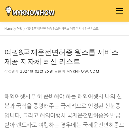
내
용
메뉴
으
로
Home
»
여행
»
여권&국제운전면허증 원스톱 서비스 제공 지자체 최신 리스트
바
로
가
여권&국제운전면허증 원스톱 서비스
기
제공 지자체 최신 리스트
작성일자
2024년 02월 25일
글쓴이
MYKNHOW.COM
해외여행시 필히 준비해야 하는 해외여행시 나의 신
분과 국적을 증명해주는 국제적으로 인정된 신분증
입니다. 그리고 해외여행시 국제운전면허증을 발급
받아 렌트카로 여행하는 경우에는 국제운전면허증으