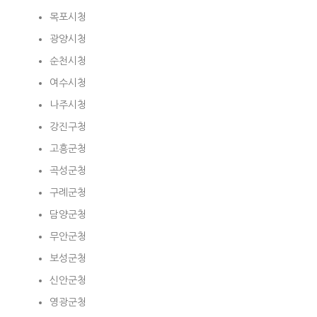
목포시청
광양시청
순천시청
여수시청
나주시청
강진구청
고흥군청
곡성군청
구례군청
담양군청
무안군청
보성군청
신안군청
영광군청