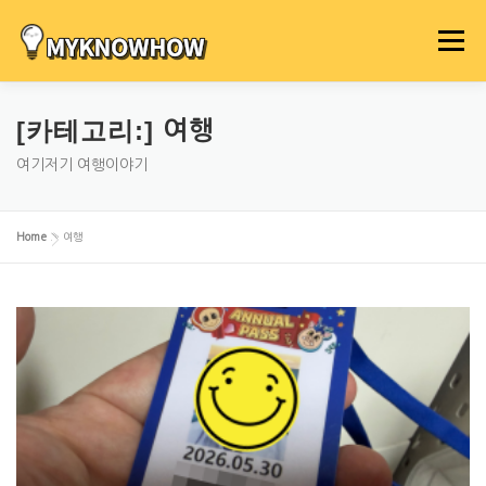
내
용
메뉴
으
로
바
[카테고리:]
여행
로
가
여기저기 여행이야기
기
Home
»
여행