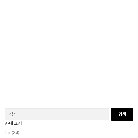
검
색:
카테고리
Tip (84)