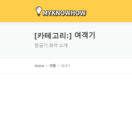
내
용
으
로
[카테고리:]
여객기
바
로
항공기 좌석 소개
가
기
Home
»
여행
»
여객기