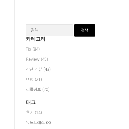
검
색:
카테고리
Tip (84)
Review (45)
간단 리뷰 (43)
여행 (21)
리콜정보 (20)
태그
후기 (14)
워드프레스 (8)