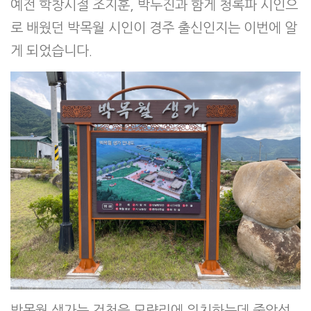
예전 학창시절 조지훈, 박두진과 함게 청록파 시인으
로 배웠던 박목월 시인이 경주 출신인지는 이번에 알
게 되었습니다.
박목월 생가는 건천읍 모량리에 위치하는데 중앙선