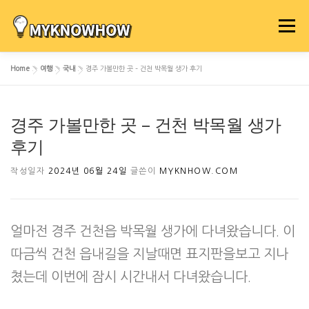
내
용
메뉴
으
로
Home
»
여행
»
국내
»
경주 가볼만한 곳 – 건천 박목월 생가 후기
바
로
가
경주 가볼만한 곳 – 건천 박목월 생가
기
후기
작성일자
2024년 06월 24일
글쓴이
MYKNHOW.COM
얼마전 경주 건천읍 박목월 생가에 다녀왔습니다. 이
따금씩 건천 읍내길을 지날때면 표지판을보고 지나
쳤는데 이번에 잠시 시간내서 다녀왔습니다.