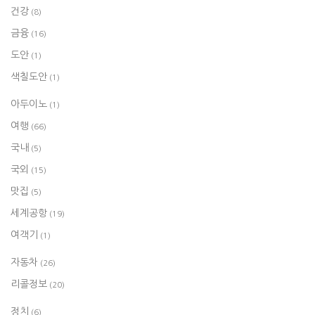
건강
(8)
금융
(16)
도안
(1)
색칠도안
(1)
아두이노
(1)
여행
(66)
국내
(5)
국외
(15)
맛집
(5)
세계공항
(19)
여객기
(1)
자동차
(26)
리콜정보
(20)
정치
(6)