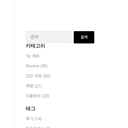
검
색:
카테고리
Tip (84)
Review (45)
간단 리뷰 (43)
여행 (21)
리콜정보 (20)
태그
후기 (14)