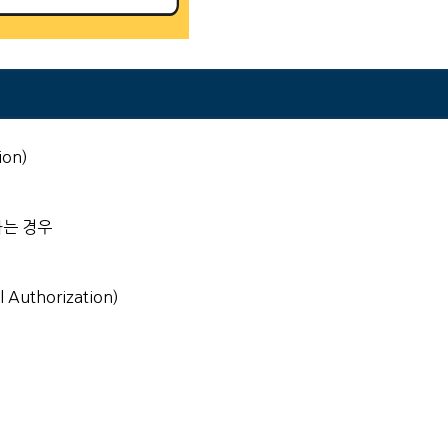
ion)
하는 경우
l Authorization)