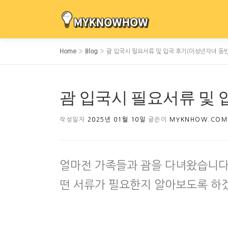
내
용
으
로
Home
»
Blog
»
괌 입국시 필요서류 및 입국 후기(미성년자녀 동반
바
로
가
괌 입국시 필요서류 및 
기
작성일자
2025년 01월 10일
글쓴이
MYKNHOW.COM
얼마전 가족들과 괌을 다녀왔습니다.
떤 서류가 필요한지 알아보도록 하