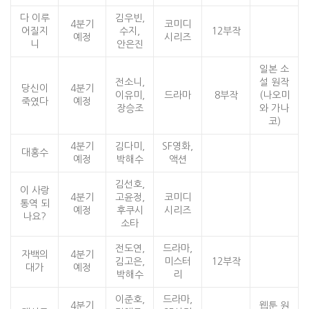
다 이루
김우빈,
4분기
코미디
어질지
수지,
12부작
예정
시리즈
니
안은진
일본 소
전소니,
설 원작
당신이
4분기
이유미,
드라마
8부작
(나오미
죽였다
예정
장승조
와 가나
코)
4분기
김다미,
SF영화,
대홍수
예정
박해수
액션
김선호,
이 사랑
4분기
고윤정,
코미디
통역 되
예정
후쿠시
시리즈
나요?
소타
전도연,
드라마,
자백의
4분기
김고은,
미스터
12부작
대가
예정
박해수
리
이준호,
드라마,
4분기
웹툰 원