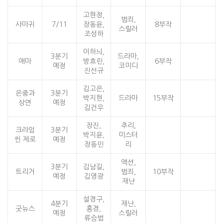
고현정,
범죄,
사마귀
7/11
장동윤,
8부작
스릴러
조성하
이하늬,
3분기
드라마,
애마
방효린,
6부작
예정
코미디
진선규
김고은,
은중과
3분기
박지현,
드라마
15부작
상연
예정
김건우
장진,
추리,
크라임
3분기
박지윤,
미스터
씬 제로
예정
장동민
리
액션,
3분기
김남길,
트리거
범죄,
10부작
예정
김영광
재난
설경구,
4분기
재난,
굿뉴스
홍경,
예정
스릴러
류승범