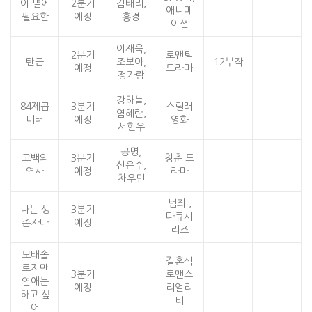
이 별에
2분기
김태리,
애니메
필요한
예정
홍경
이션
이재욱,
2분기
로맨틱
탄금
조보아,
12부작
예정
드라마
정가람
강하늘,
84제곱
3분기
스릴러
염혜란,
미터
예정
영화
서현우
공명,
고백의
3분기
청춘 드
신은수,
역사
예정
라마
차우민
범죄 ,
나는 생
3분기
다큐시
존자다
예정
리즈
모태솔
결혼식
로지만
3분기
로맨스
연애는
예정
리얼리
하고 싶
티
어