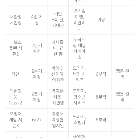
시리즈
음식&
기안
대환장
4월 예
여행,
84, 진,
미정
기안장
정
리얼리
지예은
티
두뇌게
데블스
이세돌,
2분기
임 예능
플랜 시
민, 규
예정
서바이
즌2
현 등
벌
박해수,
드라마,
2분기
웹툰 원
악연
신민아,
범죄 시
6부작
예정
작
이희준
리즈
약한영
박지훈,
드라마,
2분기
웹툰 원
웅
려운,
청소년
8부작
예정
작
Class 2
최민영
시리즈
오징어
이정재,
드라마,
게임 시
6/27
이병헌,
6부작
스릴러
즌3
임시완
SF영화,