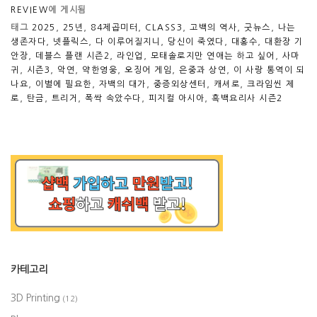
REVIEW
에 게시됨
태그
2025
,
25년
,
84제곱미터
,
CLASS3
,
고백의 역사
,
굿뉴스
,
나는
생존자다
,
넷플릭스
,
다 이루어질지니
,
당신이 죽였다
,
대홍수
,
대환장 기
안장
,
데블스 플랜 시즌2
,
라인업
,
모태솔로지만 연애는 하고 싶어
,
사마
귀
,
시즌3
,
악연
,
약한영웅
,
오징어 게임
,
은중과 상연
,
이 사랑 통역이 되
나요
,
이별에 필요한
,
자백의 대가
,
중증외상센터
,
캐셔로
,
크라임씬 제
로
,
탄금
,
트리거
,
폭싹 속았수다
,
피지컬 아시아
,
흑백요리사 시즌2
카테고리
3D Printing
(12)