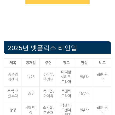
2025년 넷플릭스 라인업
제목
공개일
주연
장르
편성
비고
메디컬
중증외
주진우,
웹툰 원
1/25
시리즈,
8부작
상센터
추영우
작
드라마
폭싹 속
박보검,
로맨틱
3/7
16부작
았수다
아이유
드라마
액션 어
4월 예
소지섭,
웹툰 원
광장
드벤처
8부작
정
허준호
작