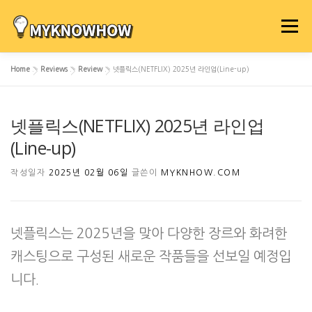
내
용
메뉴
으
로
Home
»
Reviews
»
Review
»
넷플릭스(NETFLIX) 2025년 라인업(Line-up)
바
로
가
넷플릭스(NETFLIX) 2025년 라인업
기
(Line-up)
작성일자
2025년 02월 06일
글쓴이
MYKNHOW.COM
넷플릭스는 2025년을 맞아 다양한 장르와 화려한
캐스팅으로 구성된 새로운 작품들을 선보일 예정입
니다.