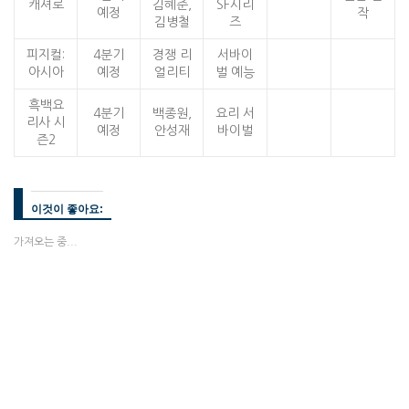
캐셔로
김혜준,
SF시리
예정
작
김병철
즈
피지컬:
4분기
경쟁 리
서바이
아시아
예정
얼리티
벌 예능
흑백요
4분기
백종원,
요리 서
리사 시
예정
안성재
바이벌
즌2
이것이 좋아요:
가져오는 중...