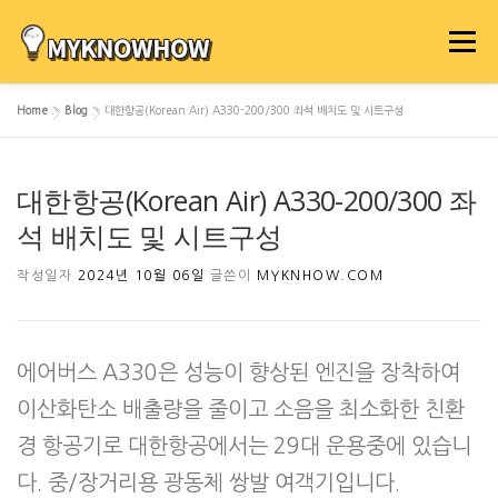
내
용
메뉴
으
로
Home
»
Blog
»
대한항공(Korean Air) A330-200/300 좌석 배치도 및 시트구성
바
로
가
대한항공(Korean Air) A330-200/300 좌
기
석 배치도 및 시트구성
작성일자
2024년 10월 06일
글쓴이
MYKNHOW.COM
에어버스 A330은 성능이 향상된 엔진을 장착하여
이산화탄소 배출량을 줄이고 소음을 최소화한 친환
경 항공기로 대한항공에서는 29대 운용중에 있습니
다. 중/장거리용 광동체 쌍발 여객기입니다.