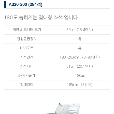
A330-300 (284석)
180도 눕혀지는 침대형 좌석 입니다.
개인용 모니터 크기
39cm (15.4인치)
전원공급장치
유
USB포트
유
좌석간격
198~203cm (78~80인치)
좌석너비
51cm (20.1인치)
좌석기울기
180도
침대길이
185cm (73인치)