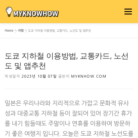
내
용
메뉴
으
로
Home
»
여행
»
도쿄 지하철 이용방법, 교통카드, 노선도 및 앱추천
바
로
가
도쿄 지하철 이용방법, 교통카드, 노선
기
도 및 앱추천
작성일자
2023년 10월 07일
글쓴이
MYKNHOW.COM
일본은 우리나라와 지리적으로 가깝고 문화적 유사
성과 대중교통 지하철 등이 잘되어 있어 장기간 휴가
를 내기 힘들때도 주말이나 연휴를 이용하여 방문하
기 좋은 여행지 입니다. 오늘은 도쿄 지하철 노선도를