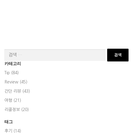
검
색:
카테고리
Tip (84)
Review (45)
간단 리뷰 (43)
여행 (21)
리콜정보 (20)
태그
후기 (14)