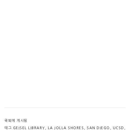
국외
에 게시됨
태그
GEISEL LIBRARY
,
LA JOLLA SHORES
,
SAN DIEGO
,
UCSD
,