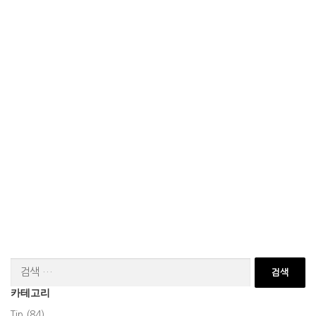
검
색:
카테고리
Tip (84)