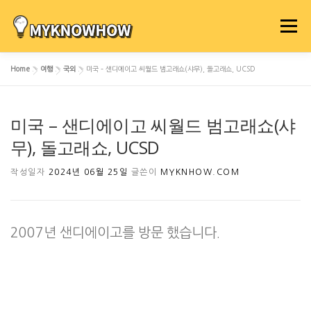
내
용
메뉴
으
로
Home
»
여행
»
국외
»
미국 – 샌디에이고 씨월드 범고래쇼(샤무), 돌고래쇼, UCSD
바
로
가
미국 – 샌디에이고 씨월드 범고래쇼(샤
기
무), 돌고래쇼, UCSD
작성일자
2024년 06월 25일
글쓴이
MYKNHOW.COM
2007년 샌디에이고를 방문 했습니다.