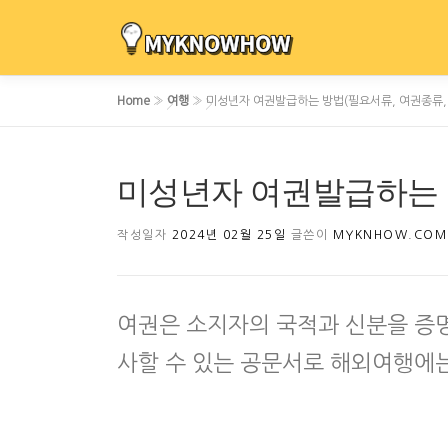
내
용
으
로
Home
»
여행
»
미성년자 여권발급하는 방법(필요서류, 여권종류,
바
로
가
미성년자 여권발급하는 방
기
작성일자
2024년 02월 25일
글쓴이
MYKNHOW.COM
여권은 소지자의 국적과 신분을 증
사할 수 있는 공문서로 해외여행에는