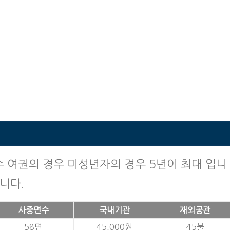
 여권의 경우 미성년자의 경우 5년이 최대 입니
니다.
사증면수
국내기관
재외공관
58면
45,000원
45불