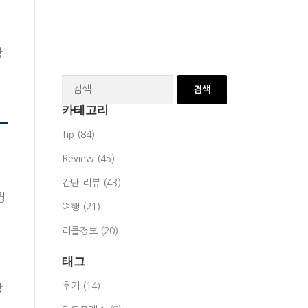
망
검
색:
카테고리
Tip (84)
Review (45)
간단 리뷰 (43)
경
여행 (21)
리콜정보 (20)
태그
후기 (14)
망