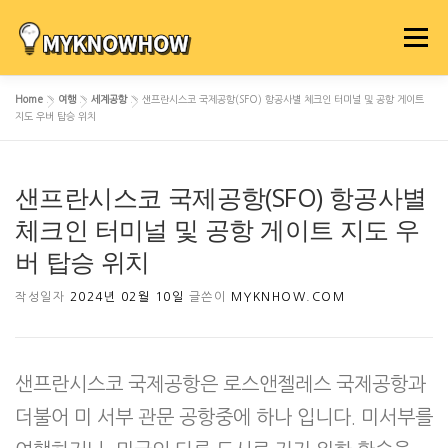
내
용
메뉴
으
로
Home
»
여행
»
세계공항
»
샌프란시스코 국제공항(SFO) 항공사별 체크인 터미널 및 공항 게이트
바
지도 우버 탑승 위치
로
가
기
샌프란시스코 국제공항(SFO) 항공사별
체크인 터미널 및 공항 게이트 지도 우
버 탑승 위치
작성일자
2024년 02월 10일
글쓴이
MYKNHOW.COM
샌프란시스코 국제공항은 로스앤젤레스 국제공항과
더불어 미 서부 관문 공항중에 하나 입니다. 미서부를