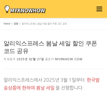
내
용
메뉴
으
로
Home
»
금융
»
알리익스프레스 봄날 세일 할인 쿠폰 코드 공유
바
로
가
알리익스프레스 봄날 세일 할인 쿠폰
기
코드 공유
작성일자
2025년 02월 27일
글쓴이
MYKNHOW.COM
알리익스프레스에서 2025년 3월 1일부터
한국발
송상품에 한하여 봄날 세일
을 진행합니다.