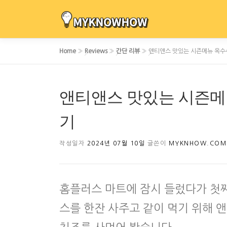
내
용
으
로
Home
»
Reviews
»
간단 리뷰
»
앤티앤스 맛있는 시즌메뉴 옥수
바
로
가
앤티앤스 맛있는 시즌메
기
기
작성일자
2024년 07월 10일
글쓴이
MYKNHOW.COM
홈플러스 마트에 잠시 들렀다가 첫
스를 한잔 사주고 같이 먹기 위해