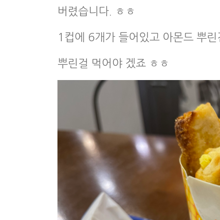
버렸습니다. ㅎㅎ
1컵에 6개가 들어있고 아몬드 뿌린건
뿌린걸 먹어야 겠죠 ㅎㅎ