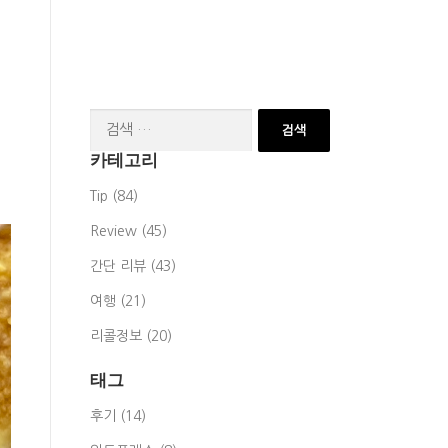
검
색:
카테고리
Tip (84)
Review (45)
간단 리뷰 (43)
여행 (21)
리콜정보 (20)
태그
후기 (14)