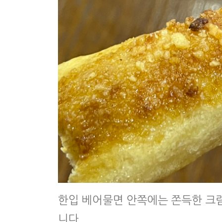
한입 베어물면 안쪽에는 쫀득한 크림
니다.