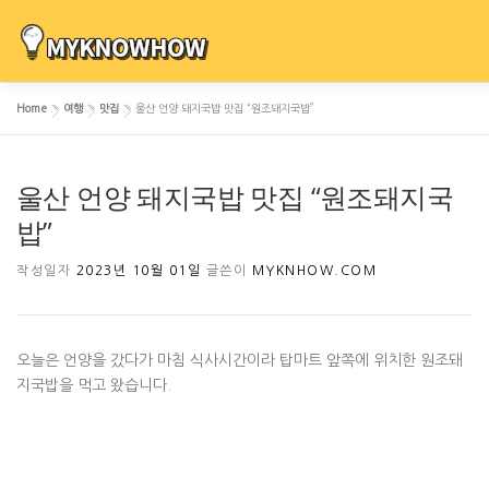
내
용
으
로
Home
»
여행
»
맛집
»
울산 언양 돼지국밥 맛집 “원조돼지국밥”
바
로
가
울산 언양 돼지국밥 맛집 “원조돼지국
기
밥”
작성일자
2023년 10월 01일
글쓴이
MYKNHOW.COM
오늘은 언양을 갔다가 마침 식사시간이라 탑마트 앞쪽에 위치한 원조돼
지국밥을 먹고 왔습니다.