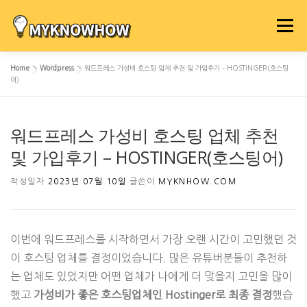
내
용
메뉴
으
로
Home
»
Wordpress
»
워드프레스 가성비 호스팅 업체 추천 및 가입후기 – HOSTINGER(호스팅
바
어)
로
가
기
워드프레스 가성비 호스팅 업체 추천
및 가입후기 – HOSTINGER(호스팅어)
작성일자
2023년 07월 10일
글쓴이
MYKNHOW.COM
이번에 워드프레스를 시작하면서 가장 오랜 시간이 고민했던 것
이 호스팅 업체를 결정이었습니다. 많은 유튜버분들이 추천하
는 업체도 있었지만 어떤 업체가 나에게 더 맞을지 고민을 많이
했고
가성비가 좋은 호스팅업체인 Hostinger로 최종 결정
했습