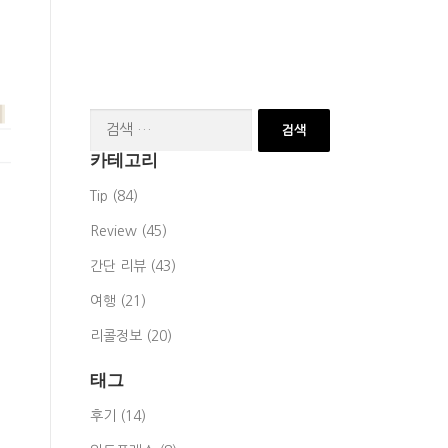
검
색:
카테고리
Tip (84)
Review (45)
간단 리뷰 (43)
여행 (21)
리콜정보 (20)
태그
후기 (14)