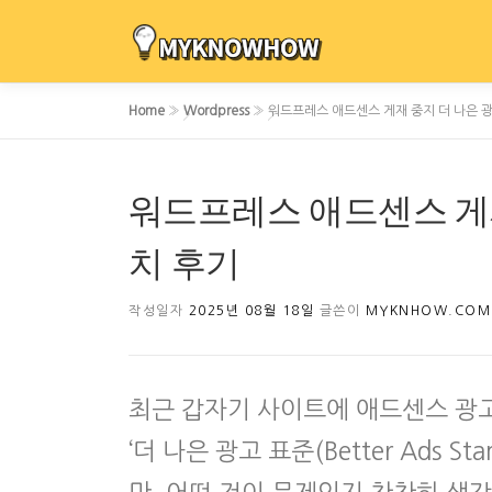
내
용
으
로
Home
»
Wordpress
»
워드프레스 애드센스 게재 중지 더 나은 광
바
로
가
워드프레스 애드센스 게재
기
치 후기
작성일자
2025년 08월 18일
글쓴이
MYKNHOW.COM
최근 갑자기 사이트에 애드센스 광고
‘더 나은 광고 표준(Better Ads 