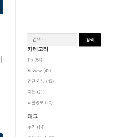
검
색:
카테고리
혜
Tip (84)
Review (45)
간단 리뷰 (43)
여행 (21)
리콜정보 (20)
태그
후기 (14)