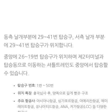
동측 날개부분에 29~41번 탑승구, 서측 날개 부분
에 29~41번 탑승구가 위치합니다.
중앙에 26~19번 탑승구가 위치하며 제2터미널과
탑승동으로 이동하는 셔틀트레인도 중앙에서 탑승할
수 있습니다.
탑승구 번호
: 1번 ~ 50번
위치 특징
: 출국심사 후, 양쪽으로 길게 뻗은 구조
주요 항공사
: 아시아나항공, 싱가포르항공, 아메리칸항공, 에미
레이트항공, 유나이티드항공, ANA, 저가항공(LCC) 등 다양한