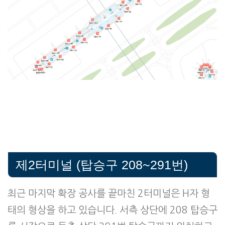
제2터미널 (탑승구 208~291번)
최근 마지막 확장 공사를 끝마친 2터미널은 H자 형
태의 형상을 하고 있습니다. 서측 상단에 208 탑승구