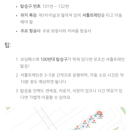
탑승구 번호
: 101번 ~ 132번
위치 특징
: 제1터미널과 떨어져 있어
셔틀트레인
을 타고 이동
해야 함
주요 항공사
: 주로 외항사와 저비용 항공사
팁
:
보딩패스에
100번대 탑승구
가 찍혀 있다면 무조건 셔틀트레인
탑승!
셔틀트레인은 3~5분 간격으로 운행하며, 이동 소요 시간은 약
10분 정도 예상하면 됩니다.
탑승동 안에도 면세점, 라운지, 식당이 있으니 시간 여유가 있
다면 가볍게 이용할 수 있어요.