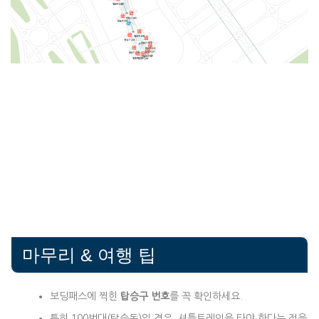
마무리 & 여행 팁
보딩패스에 찍힌
탑승구 번호
를 꼭 확인하세요.
특히 100번대(탑승동)일 경우, 셔틀트레인을 타야 한다는 점을