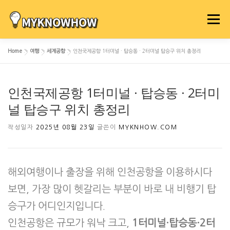
내
용
메뉴
으
로
Home
»
여행
»
세계공항
»
인천국제공항 1터미널 · 탑승동 · 2터미널 탑승구 위치 총정리
바
로
가
인천국제공항 1터미널 · 탑승동 · 2터미
기
널 탑승구 위치 총정리
작성일자
2025년 08월 23일
글쓴이
MYKNHOW.COM
해외여행이나 출장을 위해 인천공항을 이용하시다
보면, 가장 많이 헷갈리는 부분이 바로 내 비행기 탑
승구가 어디인지입니다.
인천공항은 규모가 워낙 크고,
1터미널·탑승동·2터