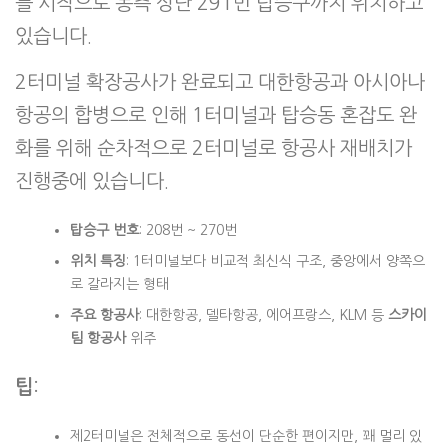
를 시작으로 동측 상단 291번 탑승구까지 위치하고
있습니다.
2터미널 확장공사가 완료되고 대한항공과 아시아나
항공의 합병으로 인해 1터미널과 탑승동 혼잡도 완
화를 위해 순차적으로 2터미널로 항공사 재배치가
진행중에 있습니다.
탑승구 번호
: 208번 ~ 270번
위치 특징
: 1터미널보다 비교적 최신식 구조, 중앙에서 양쪽으
로 갈라지는 형태
주요 항공사
: 대한항공, 델타항공, 에어프랑스, KLM 등
스카이
팀 항공사
위주
팁
:
제2터미널은 전체적으로 동선이 단순한 편이지만, 꽤 멀리 있