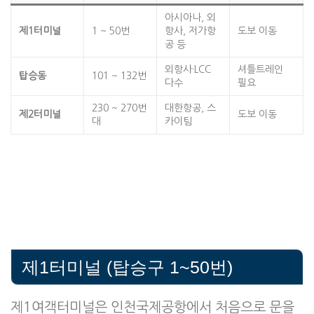
아시아나, 외
제1터미널
1 ~ 50번
항사, 저가항
도보 이동
공 등
외항사·LCC
셔틀트레인
탑승동
101 ~ 132번
다수
필요
230 ~ 270번
대한항공, 스
제2터미널
도보 이동
대
카이팀
제1터미널 (탑승구 1~50번)
제1여객터미널은 인천국제공항에서 처음으로 문을