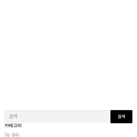
검
색:
카테고리
Tip (84)