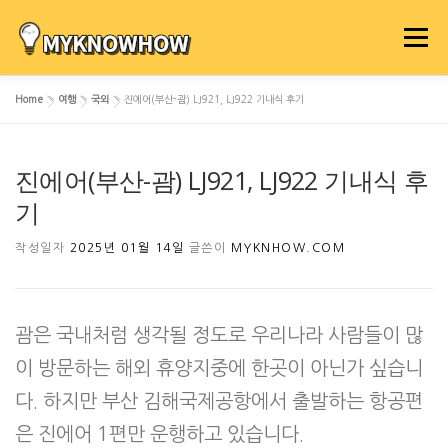
내
용
메뉴
으
로
Home
»
여행
»
국외
»
진에어(부산-괌) LJ921, LJ922 기내식 후기
바
로
가
진에어(부산-괌) LJ921, LJ922 기내식 후
기
기
작성일자
2025년 01월 14일
글쓴이
MYKNHOW.COM
괌은 국내처럼 생각될 정도로 우리나라 사람들이 많
이 방문하는 해외 휴양지중에 한곳이 아닌가 싶습니
다. 하지만 부산 김해국제공항에서 출발하는 항공편
은 진에어 1편만 운행하고 있습니다.