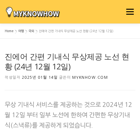
내
용
메뉴
으
로
Home
»
여행
»
국외
»
진에어 간편 기내식 무상제공 노선 현황 (24년 12월 12일)
바
로
가
진에어 간편 기내식 무상제공 노선 현
기
황 (24년 12월 12일)
작성일자
2025년 01월 14일
글쓴이
MYKNHOW.COM
무상 기내식 서비스를 제공하는 것으로 2024년 12
월 12일 부터 일부 노선에 한하여 간편한 무상기내
식(스낵류)를 제공하게 되었습니다.