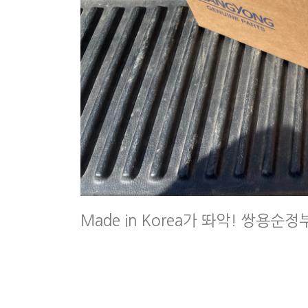
Made in Korea가 똬악! 쌍용