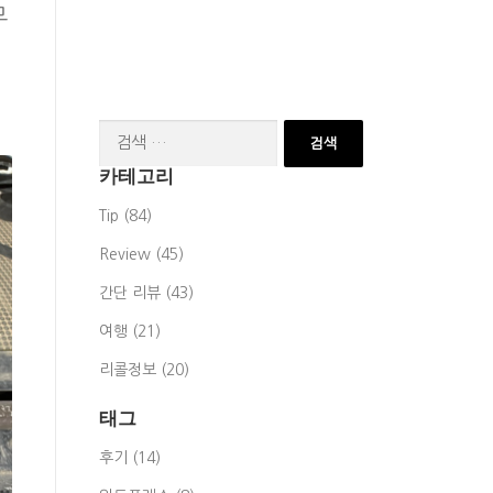
무
검
색:
카테고리
Tip (84)
Review (45)
간단 리뷰 (43)
여행 (21)
리콜정보 (20)
태그
후기 (14)