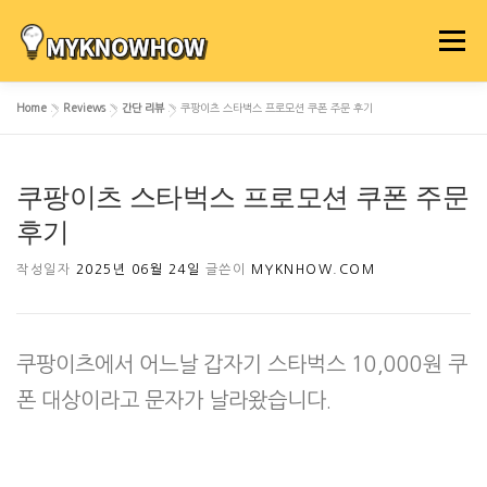
내
용
메뉴
으
로
Home
»
Reviews
»
간단 리뷰
»
쿠팡이츠 스타벅스 프로모션 쿠폰 주문 후기
바
로
가
쿠팡이츠 스타벅스 프로모션 쿠폰 주문
기
후기
작성일자
2025년 06월 24일
글쓴이
MYKNHOW.COM
쿠팡이츠에서 어느날 갑자기 스타벅스 10,000원 쿠
폰 대상이라고 문자가 날라왔습니다.