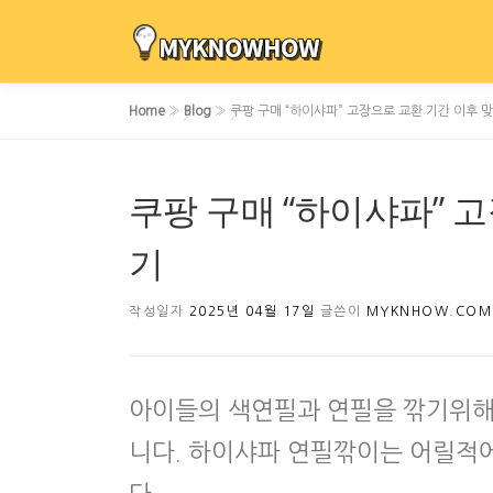
내
용
으
로
Home
»
Blog
»
쿠팡 구매 “하이샤파” 고장으로 교환 기간 이후 
바
로
가
쿠팡 구매 “하이샤파” 
기
기
작성일자
2025년 04월 17일
글쓴이
MYKNHOW.COM
아이들의 색연필과 연필을 깎기위해
니다. 하이샤파 연필깎이는 어릴적