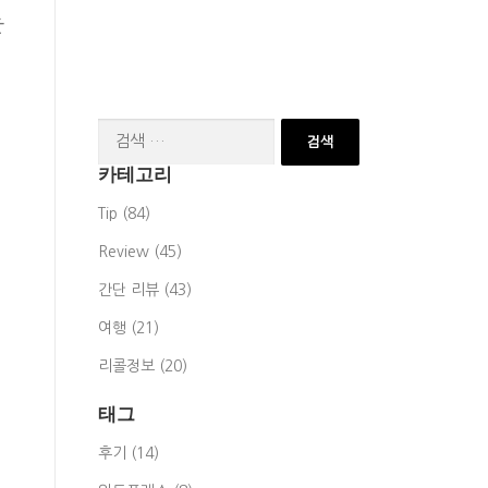
는
검
색:
카테고리
Tip (84)
Review (45)
간단 리뷰 (43)
여행 (21)
리콜정보 (20)
태그
후기 (14)