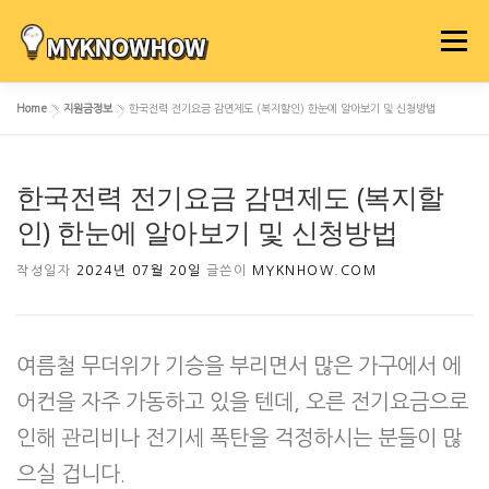
내
용
메뉴
으
로
Home
»
지원금정보
»
한국전력 전기요금 감면제도 (복지할인) 한눈에 알아보기 및 신청방법
바
로
가
한국전력 전기요금 감면제도 (복지할
기
인) 한눈에 알아보기 및 신청방법
작성일자
2024년 07월 20일
글쓴이
MYKNHOW.COM
여름철 무더위가 기승을 부리면서 많은 가구에서 에
어컨을 자주 가동하고 있을 텐데, 오른 전기요금으로
인해 관리비나 전기세 폭탄을 걱정하시는 분들이 많
으실 겁니다.