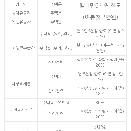
장애인
주택용
월 1만6천원 한도
상이유공자
주택용
(여름철 2만원)
독립유공자
주택용
월 1만6천원 한도 (여름철 2
주택용 (생계, 의료)
만원)
월 1만원 한도 (여름철 1만 2
기초생활수급자
주택용 (주거, 교육)
천원)
심야(갑) 31.4% / 심야(을)
심야전력
20%
월 8천원 한도 (여름철 1만
주택용
원)
차상위계층
심야(갑) 29.7% / 심야(을)
심야전력
18%
주택용 / 일반용
30%
사회복지시설
심야(갑) 31.4% / 심야(을)
심야전력
20%
30%