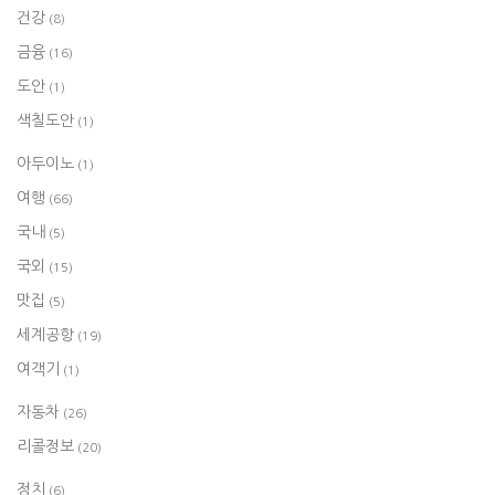
건강
(8)
금융
(16)
도안
(1)
색칠도안
(1)
아두이노
(1)
여행
(66)
국내
(5)
국외
(15)
맛집
(5)
세계공항
(19)
여객기
(1)
자동차
(26)
리콜정보
(20)
정치
(6)