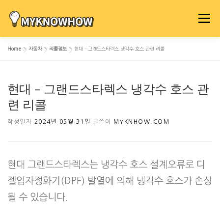
내
용
메뉴
으
로
Home
»
자동차
»
리콜정보
»
현대 – 그랜드스타렉스 냉각수 호스 관련 리콜
바
로
가
현대 – 그랜드스타렉스 냉각수 호스 관
기
련 리콜
작성일자
2024년 05월 31일
글쓴이
MYKNHOW.COM
현대 그랜드스타렉스는 냉각수 호스 설계오류로 디
젤입자정화기(DPF) 발열에 의해 냉각수 호스가 손상
될 수 있습니다.