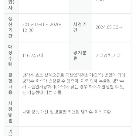
입)
사
생
산
2015-07-31 ~ 2020-
시정기
2024-05-30 ~
기
12-30
간
간
대
상
장치분
116,745 대
기타장치 기타
수
류
량
결
냉각수 호스 설계오류로 디젤입자정화기(DPF) 발열에 의해
함
냉각수 호스가 손상될 수 있으며, 이로 인해 누출된 냉각수
내
가 디젤입자정화기(DPF)에 닿는 경우 화재가 발생할 수 있
용
는 가능성에 따른 리콜
시
정
내열 성능 개선 및 방열판 적용된 냉각수 호스 교환
방
법
기