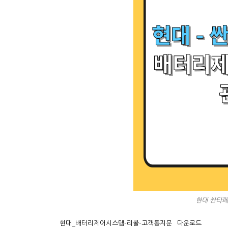
현대 싼타페
현대_배터리제어시스템-리콜-고객통지문
다운로드