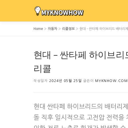
내
용
으
로
Home
»
자동차
»
리콜정보
»
현대 – 싼타페 하이브리드 배터리제
바
로
가
현대 – 싼타페 하이브리
기
리콜
작성일자
2024년 05월 25일
글쓴이
MYKNHOW.COM
현대 싼타페 하이브리드의 배터리제
돌 직후 일시적으로 고전압 전력을 