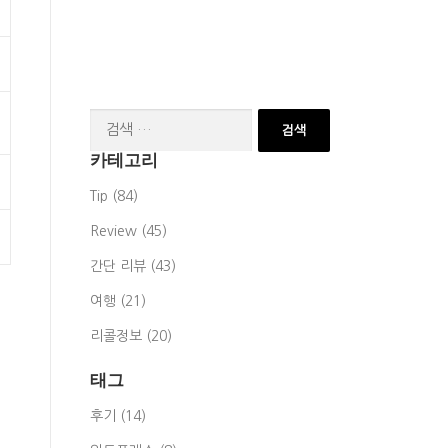
검
색:
카테고리
Tip (84)
Review (45)
간단 리뷰 (43)
여행 (21)
리콜정보 (20)
태그
후기 (14)