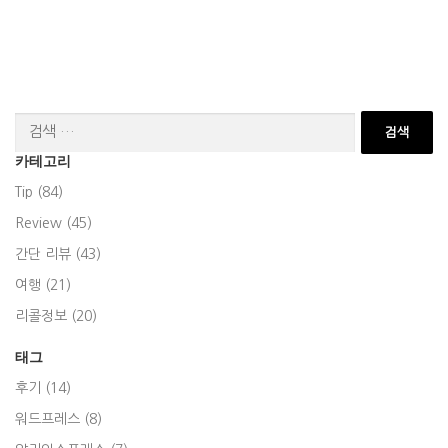
검
색:
카테고리
Tip (84)
Review (45)
간단 리뷰 (43)
여행 (21)
리콜정보 (20)
태그
후기 (14)
워드프레스 (8)