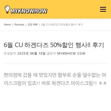
내
용
메뉴
으
로
Home
»
Reviews
»
간단 리뷰
»
6월 CU 하겐다즈 50%할인 행사!! 후기
바
로
가
6월 CU 하겐다즈 50%할인 행사!! 후기
기
작성일자
2025년 06월 18일
글쓴이
MYKNHOW.COM
편의점에 갔을 때 맛있지만 함부로 손을 댈수없는 아
이스크림이 있죠!! 바로 하겐다즈 아이스크림!! ㅎㅎ