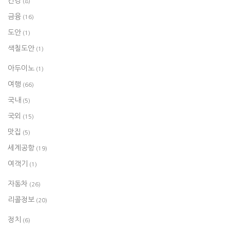
건강
(8)
금융
(16)
도안
(1)
색칠도안
(1)
아두이노
(1)
여행
(66)
국내
(5)
국외
(15)
맛집
(5)
세계공항
(19)
여객기
(1)
자동차
(26)
리콜정보
(20)
정치
(6)