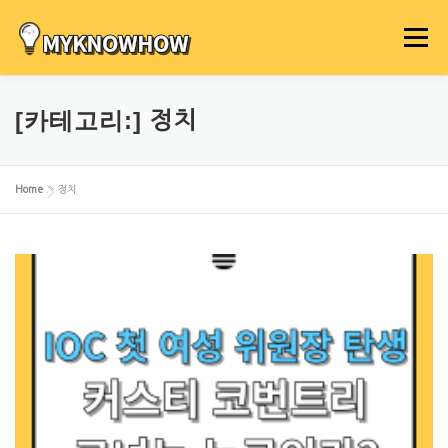
내
용
메뉴
으
로
바
[카테고리:]
정치
로
가
기
Home
»
정치