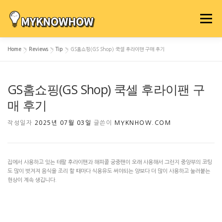
내
용
메뉴
으
로
Home
»
Reviews
»
Tip
»
GS홈쇼핑(GS Shop) 쿡셀 후라이팬 구매 후기
바
로
가
GS홈쇼핑(GS Shop) 쿡셀 후라이팬 구
기
매 후기
작성일자
2025년 07월 03일
글쓴이
MYKNHOW.COM
집에서 사용하고 있는 테팔 후라이팬과 해피콜 궁중팬이 오래 사용해서 그런지 중앙부의 코팅
도 많이 벗겨져 음식을 조리 할 때마다 식용유도 써야되는 양보다 더 많이 사용하고 눌러붙는
현상이 계속 생깁니다.