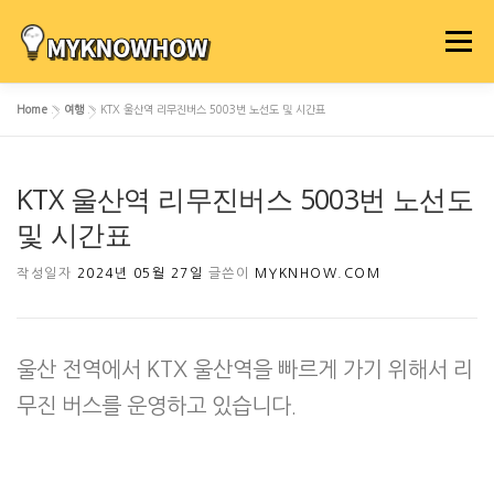
내
용
메뉴
으
로
Home
»
여행
»
KTX 울산역 리무진버스 5003번 노선도 및 시간표
바
로
가
KTX 울산역 리무진버스 5003번 노선도
기
및 시간표
작성일자
2024년 05월 27일
글쓴이
MYKNHOW.COM
울산 전역에서 KTX 울산역을 빠르게 가기 위해서 리
무진 버스를 운영하고 있습니다.