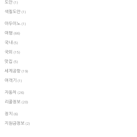
도안
(1)
색칠도안
(1)
아두이노
(1)
여행
(66)
국내
(5)
국외
(15)
맛집
(5)
세계공항
(19)
여객기
(1)
자동차
(26)
리콜정보
(20)
정치
(6)
지원금정보
(2)