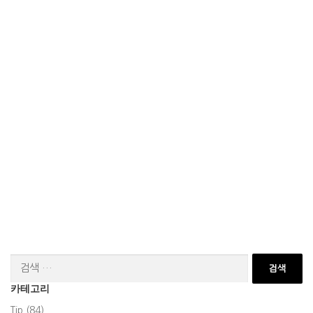
검
색:
카테고리
Tip (84)