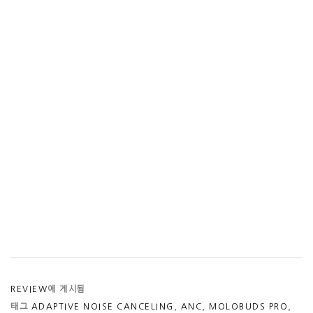
REVIEW
에 게시됨
태그
ADAPTIVE NOISE CANCELING
,
ANC
,
MOLOBUDS PRO
,