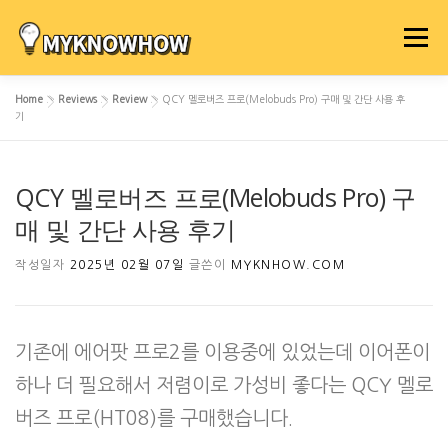
내
용
메뉴
으
로
Home
»
Reviews
»
Review
»
QCY 멜로버즈 프로(Melobuds Pro) 구매 및 간단 사용 후
바
기
로
가
기
QCY 멜로버즈 프로(Melobuds Pro) 구
매 및 간단 사용 후기
작성일자
2025년 02월 07일
글쓴이
MYKNHOW.COM
기존에 에어팟 프로2를 이용중에 있었는데 이어폰이
하나 더 필요해서 저렴이로 가성비 좋다는 QCY 멜로
버즈 프로(HT08)를 구매했습니다.