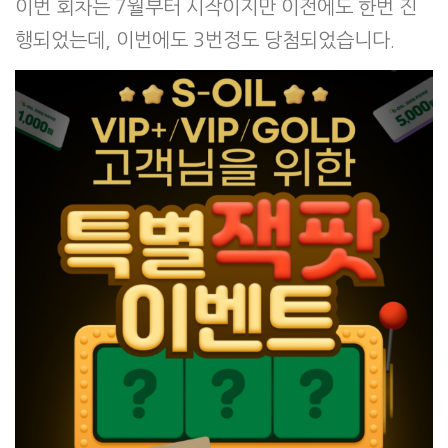
이번 회차는 7월부터 시작이지만 이전에도 한번 진
행되었는데, 이번에도 3번정도 당첨되었습니다.