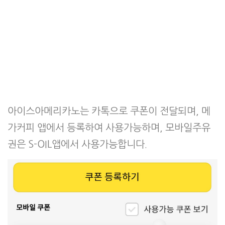
아이스아메리카노는 카톡으로 쿠폰이 전달되며, 메
가커피 앱에서 등록하여 사용가능하며, 모바일주유
권은 S-OIL앱에서 사용가능합니다.