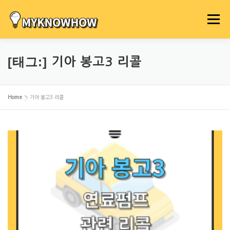
내
용
메뉴
으
로
바
[태그:]
기아 봉고3 리콜
로
가
기
Home
»
기아 봉고3 리콜