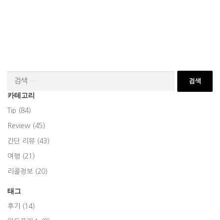
검
색:
카테고리
Tip (84)
Review (45)
간단 리뷰 (43)
여행 (21)
리콜정보 (20)
태그
후기 (14)