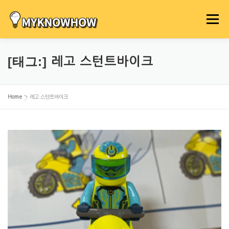
내
용
메뉴
으
로
바
[태그:]
레고 스턴트바이크
로
가
기
Home
»
레고 스턴트바이크