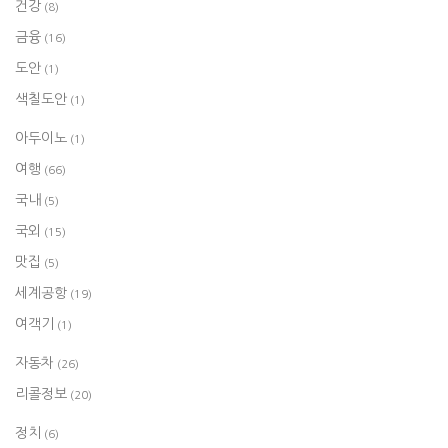
건강
(8)
금융
(16)
도안
(1)
색칠도안
(1)
아두이노
(1)
여행
(66)
국내
(5)
국외
(15)
맛집
(5)
세계공항
(19)
여객기
(1)
자동차
(26)
리콜정보
(20)
정치
(6)