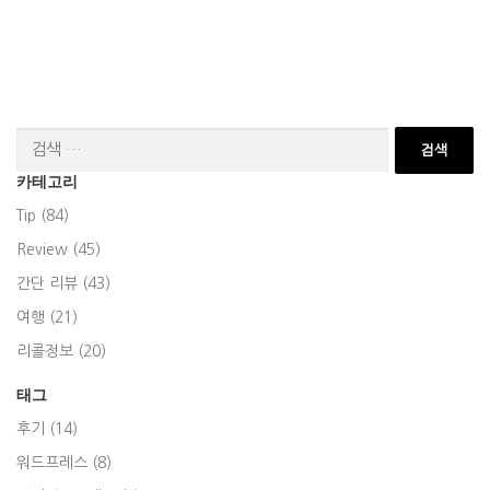
검
색:
카테고리
Tip (84)
Review (45)
간단 리뷰 (43)
여행 (21)
리콜정보 (20)
태그
후기 (14)
워드프레스 (8)