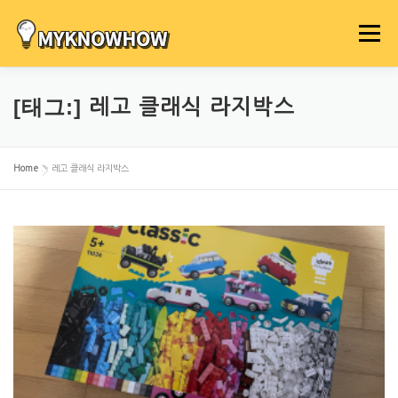
내
용
메뉴
으
로
바
[태그:]
레고 클래식 라지박스
로
가
기
Home
»
레고 클래식 라지박스