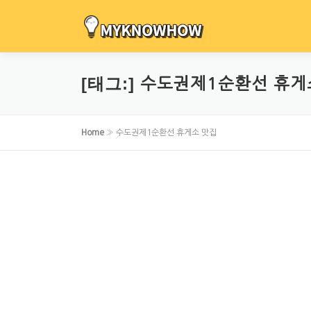
내
용
으
로
[태그:]
수도권제1순환선 휴게
바
로
가
Home
»
수도권제1순환선 휴게소 맛집
기