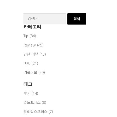
검
색:
카테고리
Tip (84)
Review (45)
간단 리뷰 (43)
여행 (21)
리콜정보 (20)
태그
후기 (14)
워드프레스 (8)
알리익스프레스 (7)