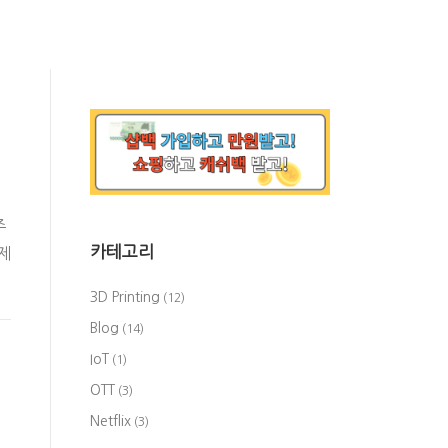
주
카테고리
제
3D Printing
(12)
Blog
(14)
IoT
(1)
OTT
(3)
Netflix
(3)