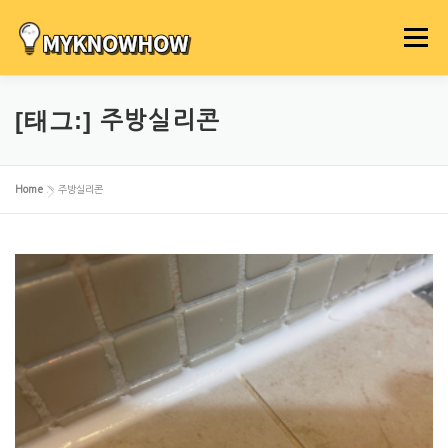
내
용
메뉴
으
로
바
[태그:]
주방실리콘
로
가
기
Home
»
주방실리콘