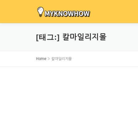
내
용
으
로
[태그:]
칼마일리지몰
바
로
가
Home
»
칼마일리지몰
기