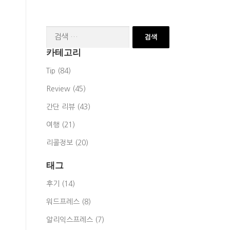
검
색:
카테고리
Tip (84)
Review (45)
간단 리뷰 (43)
여행 (21)
리콜정보 (20)
태그
후기 (14)
워드프레스 (8)
알리익스프레스 (7)