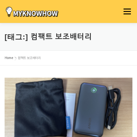
내
용
메뉴
으
로
바
[태그:]
컴팩트 보조배터리
로
가
기
Home
»
컴팩트 보조배터리