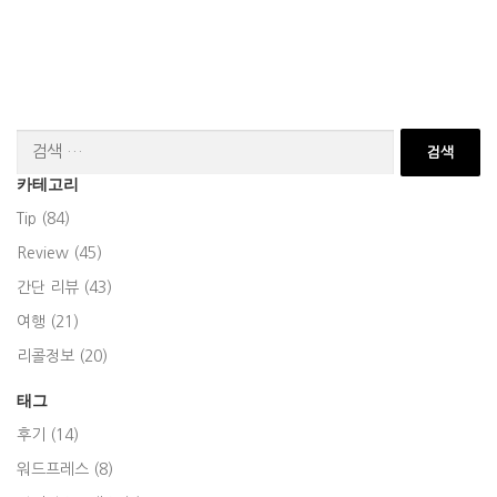
검
색:
카테고리
Tip (84)
Review (45)
간단 리뷰 (43)
여행 (21)
리콜정보 (20)
태그
후기 (14)
워드프레스 (8)