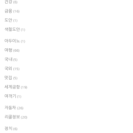
건강
(8)
금융
(16)
도안
(1)
색칠도안
(1)
아두이노
(1)
여행
(66)
국내
(5)
국외
(15)
맛집
(5)
세계공항
(19)
여객기
(1)
자동차
(26)
리콜정보
(20)
정치
(6)