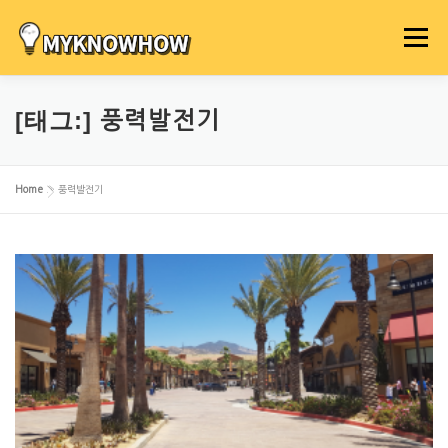
내
용
메뉴
으
로
바
[태그:]
풍력발전기
로
가
기
Home
»
풍력발전기