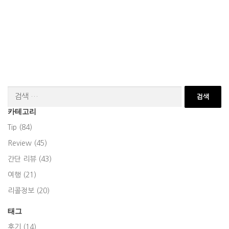
검
색:
카테고리
Tip (84)
Review (45)
간단 리뷰 (43)
여행 (21)
리콜정보 (20)
태그
후기 (14)