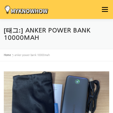
내
용
메뉴
으
로
바
[태그:]
ANKER POWER BANK
로
10000MAH
가
기
Home
»
anker power bank 10000mah