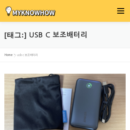
내
용
메뉴
으
로
바
[태그:]
USB C 보조배터리
로
가
기
Home
»
usb c 보조배터리