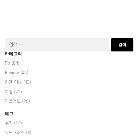
검
색:
카테고리
Tip (84)
Review (45)
간단 리뷰 (43)
여행 (21)
리콜정보 (20)
태그
후기 (14)
워드프레스 (8)