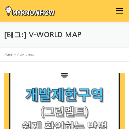
내
용
메뉴
으
로
바
[태그:]
V-WORLD MAP
로
가
기
Home
»
V-world map